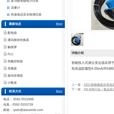
多功能智能电力仪表
流量计
快速食品安全检测仪器
最新动态
More
配电箱
通讯模块转换器
触摸屏
详细介绍
PLC
饲服控制器
智能投入式液位变达器应用
变频器
筒高温防腐型4-20mA/RS48
振动传感器
计数器
上一篇：
3351智能微差压变送
下一篇：
QX-838六合一食品
联系方式
More
电话： 0592-5532896
传真：0592-5553728
邮箱：
qxdz@qiaoxindz.com