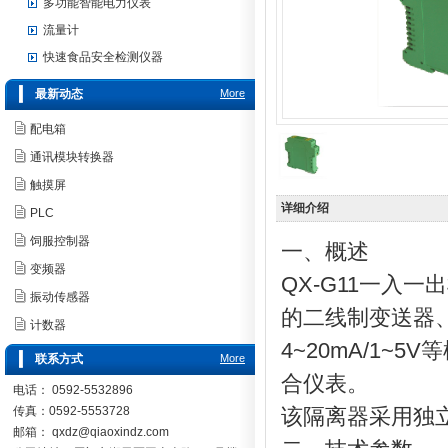
多功能智能电力仪表
流量计
快速食品安全检测仪器
最新动态
More
配电箱
通讯模块转换器
触摸屏
详细介绍
PLC
饲服控制器
一、概述
变频器
QX-G11一入
振动传感器
的二线制变送器
计数器
4~20mA/1
联系方式
More
合仪表。
电话： 0592-5532896
传真：0592-5553728
该隔离器采用独
邮箱：
qxdz@qiaoxindz.com