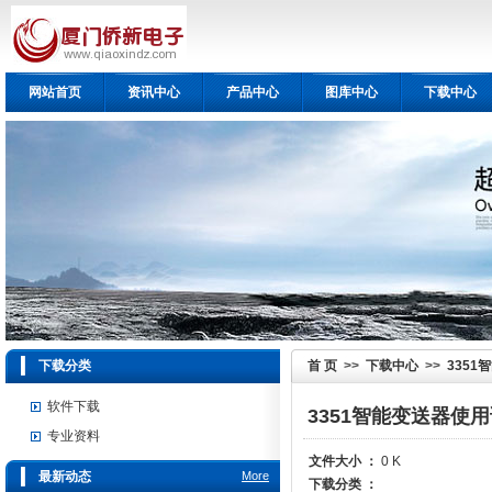
网站首页
资讯中心
产品中心
图库中心
下载中心
下载分类
首 页
>>
下载中心
>>
335
软件下载
3351智能变送器使
专业资料
文件大小 ：
0 K
最新动态
More
下载分类 ：